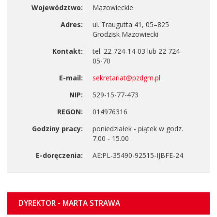
Województwo:
Mazowieckie
Adres:
ul. Traugutta 41, 05–825
Grodzisk Mazowiecki
Kontakt:
tel. 22 724-14-03 lub 22 724-
05-70
E-mail:
sekretariat@pzdgm.pl
NIP:
529-15-77-473
REGON:
014976316
Godziny pracy:
poniedziałek - piątek w godz.
7.00 - 15.00
E-doręczenia:
AE:PL-35490-92515-IJBFE-24
Władze
DYREKTOR - MARTA STRAWA
urzędu