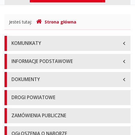
górne
Gdzie
Jesteś tutaj:
Strona główna
jesteśmy
Menu
KOMUNIKATY
główne
INFORMACJE PODSTAWOWE
DOKUMENTY
DROGI POWIATOWE
ZAMÓWIENIA PUBLICZNE
OGŁOSZENIA O NABORZE