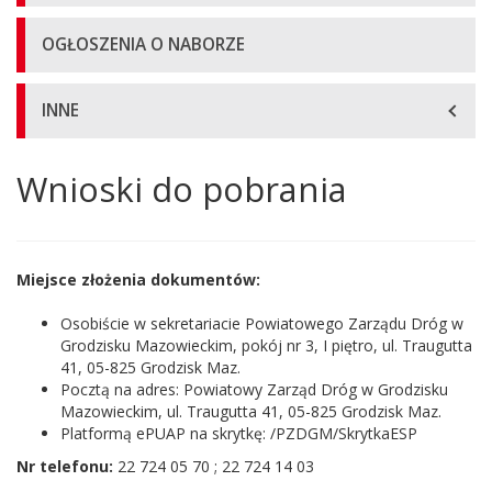
OGŁOSZENIA O NABORZE
INNE
Wnioski do pobrania
Główna
treść
strony
Miejsce złożenia dokumentów:
Osobiście w sekretariacie Powiatowego Zarządu Dróg w
Grodzisku Mazowieckim, pokój nr 3, I piętro, ul. Traugutta
41, 05-825 Grodzisk Maz.
Pocztą na adres: Powiatowy Zarząd Dróg w Grodzisku
Mazowieckim, ul. Traugutta 41, 05-825 Grodzisk Maz.
Platformą ePUAP na skrytkę: /PZDGM/SkrytkaESP
Nr telefonu:
22 724 05 70 ; 22 724 14 03